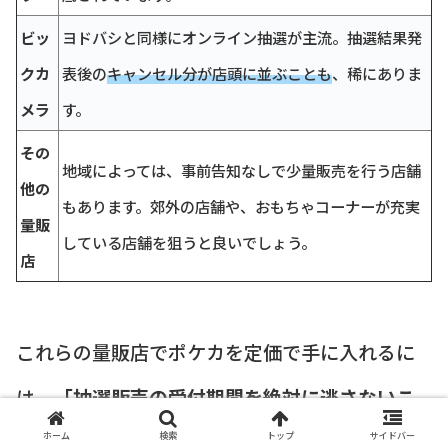
ビッ
ヨドバシと同様にオンライン抽選が主流。抽選結果発
クカ
表後の
キャンセル分が店頭に並ぶことも
、稀にありま
メラ
す。
その
地域によっては、事前告知なしで少量販売を行う店舗
他の
もあります。郊外の店舗や、おもちゃコーナーが充実
量販
している店舗を狙うと良いでしょう。
店
これらの量販店でポケカを定価で手に入れるに
は、
「抽選販売の受付期間を絶対に逃さないこ
と」
が最も重要です。
ホーム
検索
トップ
サイドバー