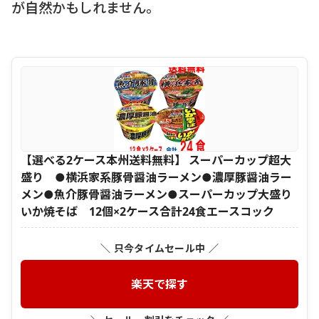
が自然かもしれません。
【選べる2ケース本州送料無料】 スーパーカップ超大
盛り ●横浜家系豚骨醤油ラーメン●濃厚豚醤油ラー
メン●魚介豚骨醤油ラーメン●スーパーカップ大盛り
いか焼そば 12個×2ケース合計24食エースコック
＼ 只今タイムセール中 ／
楽天で探す