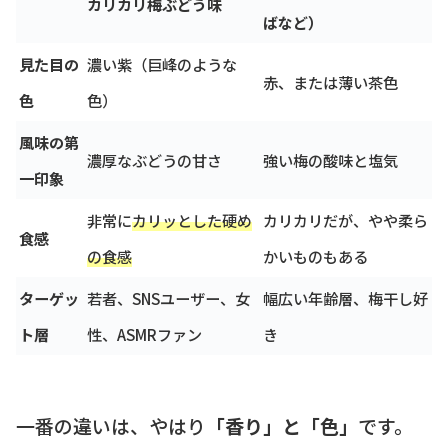
カリカリ梅ぶどう味
ばなど）
見た目の
濃い紫（巨峰のような
赤、または薄い茶色
色
色）
風味の第
濃厚なぶどうの甘さ
強い梅の酸味と塩気
一印象
非常に
カリッとした硬め
カリカリだが、やや柔ら
食感
の食感
かいものもある
ターゲッ
若者、SNSユーザー、女
幅広い年齢層、梅干し好
ト層
性、ASMRファン
き
一番の違いは、やはり
「香り」と「色」
です。