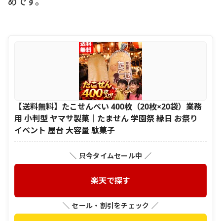
めです。
【送料無料】たこせんべい 400枚（20枚×20袋）業務
用 小判型 ヤマサ製菓｜たません 学園祭 縁日 お祭り
イベント 屋台 大容量 駄菓子
＼ 只今タイムセール中 ／
楽天で探す
＼ セール・割引をチェック ／