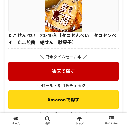
たこせんべい 20×10入【タコせんべい タコセンベ
イ たこ煎餅 蛸せん 駄菓子】
＼ 只今タイムセール中 ／
楽天で探す
＼ セール・割引をチェック ／
Amazonで探す
＼ クーポン配布中かも ／
ホーム
検索
トップ
サイドバー