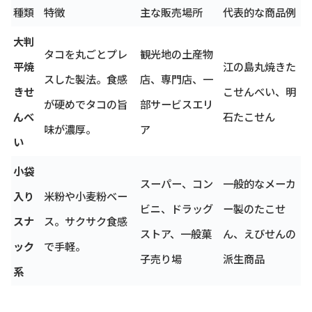
種類
特徴
主な販売場所
代表的な商品例
大判
タコを丸ごとプレ
観光地の土産物
平焼
江の島丸焼きた
スした製法。食感
店、専門店、一
きせ
こせんべい、明
が硬めでタコの旨
部サービスエリ
んべ
石たこせん
味が濃厚。
ア
い
小袋
スーパー、コン
一般的なメーカ
入り
米粉や小麦粉ベー
ビニ、ドラッグ
ー製のたこせ
スナ
ス。サクサク食感
ストア、一般菓
ん、えびせんの
ック
で手軽。
子売り場
派生商品
系