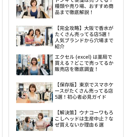
種類や売り場、おすすめ商
品まで徹底解説！
【完全攻略】大阪で香水が
たくさん売ってる店5選！
人気ブランドから穴場まで
紹介
エクセル (excel) は薬局で
買える？どこで売ってるか
販売店を徹底調査！
【保存版】東京でスマホケ
ースがたくさん売ってる店
5選！初心者必見ガイド
【解決策】ウナコーワもろ
こしヘッドは生産中止？な
ぜ買えないか理由６選