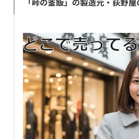
「峠の釜飯」の製造元・荻野屋