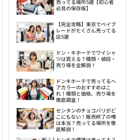
売ってる場所5選【初心者
必見の保存版】
【完全攻略】東京でベイブ
レードがたくさん売ってる
店5選
ドン・キホーテでワイシャ
ツは買える？種類・値段・
売り場を全解説！
ドンキホーテで売ってるヘ
アカラーのおすすめはこ
れ！種類と価格、売り場を
徹底調査！
センタンのチョコバリがど
こにもない！販売終了の噂
は本当？売ってる場所を徹
底解説！
ドンキで便箋は売ってる？