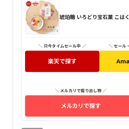
琥珀糖 いろどり宝石菓 こは
＼ 只今タイムセール中 ／
＼ セール
楽天で探す
Am
＼ メルカリで掘り出し物 ／
メルカリで探す