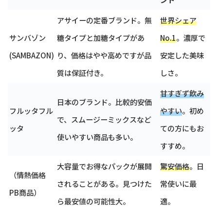
アサイーの定番ブランド。無
世界シェア
サンバゾン
糖タイプと加糖タイプがあ
No.1
。濃厚で
(SAMBAZON)
り、価格はやや高めですが品
安定した美味
質は保証付き。
しさ。
甘すぎず飲み
日本のブランド。比較的安価
フルッタフル
やすい
。初め
で、スムージーミックスなど
ッタ
ての方にもお
使いやすい商品も多い。
すすめ。
大容量でお得なパックが展開
驚安価格
。日
（情熱価格
されることがある。見つけた
常使いに最
PB商品）
ら最安値の可能性大。
適。