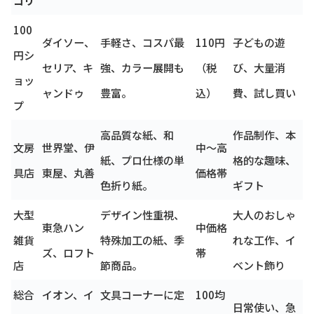
100
ダイソー、
手軽さ、コスパ最
110円
子どもの遊
円シ
セリア、キ
強、カラー展開も
（税
び、大量消
ョッ
ャンドゥ
豊富。
込）
費、試し買い
プ
高品質な紙、和
作品制作、本
文房
世界堂、伊
中〜高
紙、プロ仕様の単
格的な趣味、
具店
東屋、丸善
価格帯
色折り紙。
ギフト
大型
デザイン性重視、
大人のおしゃ
東急ハン
中価格
雑貨
特殊加工の紙、季
れな工作、イ
ズ、ロフト
帯
店
節商品。
ベント飾り
総合
イオン、イ
文具コーナーに定
100均
日常使い、急