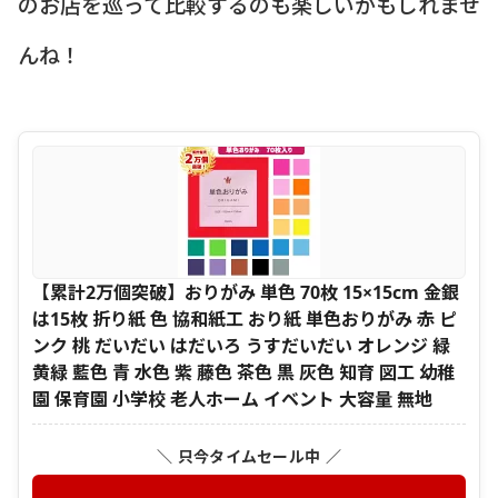
のお店を巡って比較するのも楽しいかもしれませ
んね！
【累計2万個突破】おりがみ 単色 70枚 15×15cm 金銀
は15枚 折り紙 色 協和紙工 おり紙 単色おりがみ 赤 ピ
ンク 桃 だいだい はだいろ うすだいだい オレンジ 緑
黄緑 藍色 青 水色 紫 藤色 茶色 黒 灰色 知育 図工 幼稚
園 保育園 小学校 老人ホーム イベント 大容量 無地
＼ 只今タイムセール中 ／