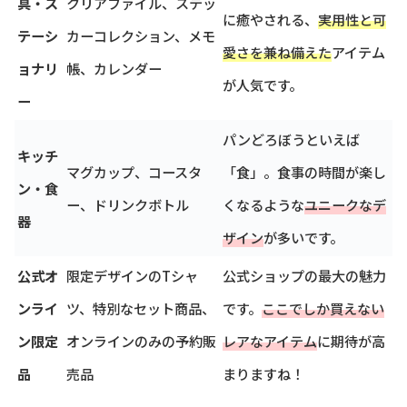
具・ス
クリアファイル、ステッ
に癒やされる、
実用性と可
テーシ
カーコレクション、メモ
愛さを兼ね備えた
アイテム
ョナリ
帳、カレンダー
が人気です。
ー
パンどろぼうといえば
キッチ
マグカップ、コースタ
「食」。食事の時間が楽し
ン・食
ー、ドリンクボトル
くなるような
ユニークなデ
器
ザイン
が多いです。
公式オ
限定デザインのTシャ
公式ショップの最大の魅力
ンライ
ツ、特別なセット商品、
です。
ここでしか買えない
ン限定
オンラインのみの予約販
レアなアイテム
に期待が高
品
売品
まりますね！