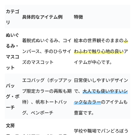
カテゴ
具体的なアイテム例
特徴
リ
ぬいぐ
着脱式ぬいぐるみ、コイ
絵本の世界観そのままの
ふ
るみ・
ンパース、手のひらサイ
わふわで触り心地の良い
ア
マスコ
ズのマスコット
イテムが中心です。
ット
エコバッグ（ポップアッ
日常使いしやすいデザイン
バッ
プ限定カラーの再販も期
で、
大人でも使いやすいシ
グ・ポ
待）、帆布トートバッ
ックなカラー
のアイテムも
ーチ
グ、ペンポーチ
豊富です。
文房
学校や職場でパンどろぼう