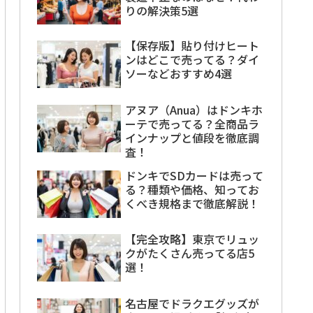
りの解決策5選
【保存版】貼り付けヒート
ンはどこで売ってる？ダイ
ソーなどおすすめ4選
アヌア（Anua）はドンキホ
ーテで売ってる？全商品ラ
インナップと値段を徹底調
査！
ドンキでSDカードは売って
る？種類や価格、知ってお
くべき規格まで徹底解説！
【完全攻略】東京でリュッ
クがたくさん売ってる店5
選！
名古屋でドラクエグッズが