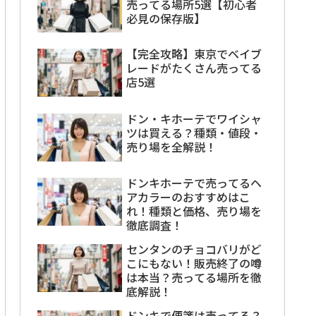
売ってる場所5選【初心者
必見の保存版】
【完全攻略】東京でベイブ
レードがたくさん売ってる
店5選
ドン・キホーテでワイシャ
ツは買える？種類・値段・
売り場を全解説！
ドンキホーテで売ってるヘ
アカラーのおすすめはこ
れ！種類と価格、売り場を
徹底調査！
センタンのチョコバリがど
こにもない！販売終了の噂
は本当？売ってる場所を徹
底解説！
ドンキで便箋は売ってる？