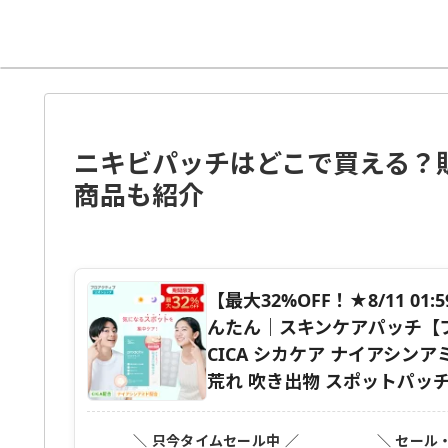
ニキビパッチはどこで買える？
商品も紹介
【最大32%OFF！★8/11 0
んたん｜スキンケアパッチ【プ
CICA シカケア ナイアシン
荒れ 吹き出物 スポットパッ
＼ 只今タイムセール中 ／
＼ セール