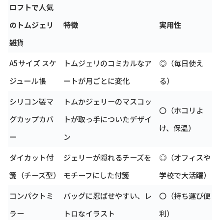
ロフトで人気
のトムジェリ
特徴
実用性
雑貨
A5サイズ スケ
トムジェリのコミカルなア
◎（毎日使え
ジュール帳
ートが月ごとに変化
る）
シリコン製マ
トムかジェリーのマスコッ
〇（ホコリよ
グカップカバ
トが取っ手についたデザイ
け、保温）
ー
ン
ダイカット付
ジェリーが隠れるチーズを
◎（オフィスや
箋（チーズ型）
モチーフにした付箋
学校で大活躍）
コンパクトミ
バッグに忍ばせやすい、レ
〇（持ち運び便
ラー
トロなイラスト
利）