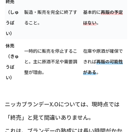
終売
（しゅ
製造・販売を完全に終了す
基本的に
再販の予定
うば
ること。
はない
。
い）
休売
一時的に販売を停止するこ
在庫や原酒が確保で
（きゅ
と。主に原酒不足や需要調
きれば
再販の可能性
うば
整が理由。
がある
。
い）
ニッカブランデーX.Oについては、現時点では
「終売」と見て間違いありません。
これは、ブランデーの熟成には長い時間がかか