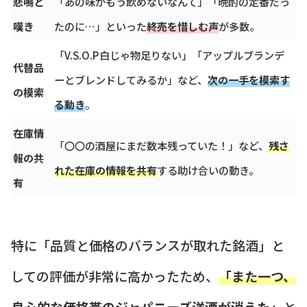
悲鳴と
「あの味がもう飲めないなんて」「晩酌の定番だっ
嘆き
たのに…」といった
終売を惜しむ声
が多数。
「V.S.O.P白じゃ物足りない」「アップルブランデ
代替品
ーとブレンドしてみるか」など、
次の一手を模索す
の模索
る動き
。
在庫情
「〇〇の酒屋にまだ数本残っていた！」など、
残さ
報の共
れた在庫の情報を共有
する助け合いの動き。
有
特に「品質と価格のバランスが取れた銘酒」と
しての評価が非常に高かったため、
「また一つ、
良心的な価格帯のジャパニーズ洋酒が消えた」
と