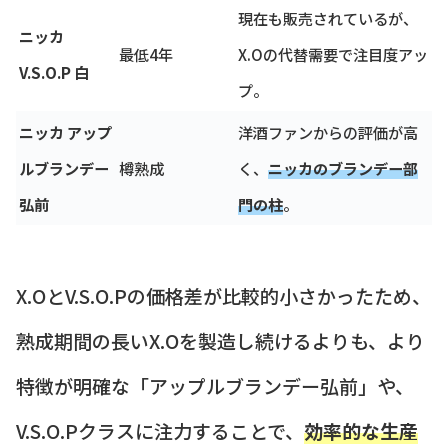
現在も販売されているが、
ニッカ
最低4年
X.Oの代替需要で注目度アッ
V.S.O.P 白
プ。
ニッカ アップ
洋酒ファンからの評価が高
ルブランデー
樽熟成
く、
ニッカのブランデー部
弘前
門の柱
。
X.OとV.S.O.Pの価格差が比較的小さかったため、
熟成期間の長いX.Oを製造し続けるよりも、より
特徴が明確な「アップルブランデー弘前」や、
V.S.O.Pクラスに注力することで、
効率的な生産