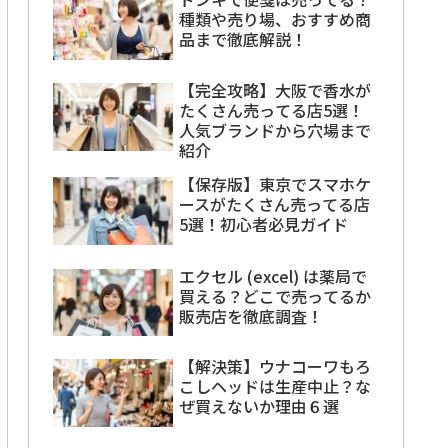
種類や売り場、おすすめ商
品まで徹底解説！
【完全攻略】大阪で香水が
たくさん売ってる店5選！
人気ブランドから穴場まで
紹介
【保存版】東京でスマホケ
ースがたくさん売ってる店
5選！初心者必見ガイド
エクセル (excel) は薬局で
買える？どこで売ってるか
販売店を徹底調査！
【解決策】ウナコーワもろ
こしヘッドは生産中止？な
ぜ買えないか理由６選