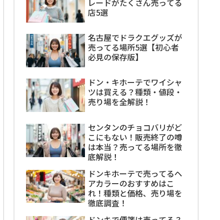
レードがたくさん売ってる
店5選
名古屋でドラクエグッズが
売ってる場所5選【初心者
必見の保存版】
ドン・キホーテでワイシャ
ツは買える？種類・値段・
売り場を全解説！
センタンのチョコバリがど
こにもない！販売終了の噂
は本当？売ってる場所を徹
底解説！
ドンキホーテで売ってるヘ
アカラーのおすすめはこ
れ！種類と価格、売り場を
徹底調査！
ドンキで便箋は売ってる？