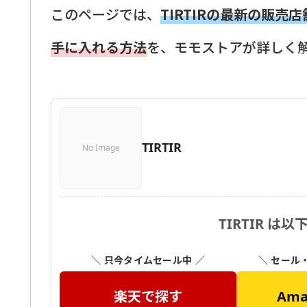
このページでは、
TIRTIRの最新の販売
手に入れる方法
を、モモストアが詳しく
TIRTIR
No Image
TIRTIR 
＼ 只今タイムセール中 ／
＼ セール
楽天で探す
Am