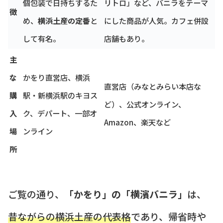
個包装で日持ちするた
リトロ」など、バニラをテーマ
徴
め、
横浜土産の定番
と
にした商品が人気。カフェ併設
して有名。
店舗もあり。
主
な
かをり直営店、横浜
直営店（みなとみらい本店な
購
駅・新横浜駅のキヨス
ど）、公式オンライン、
入
ク、デパート、一部オ
Amazon、楽天など
場
ンライン
所
ご覧の通り、
「かをり」の「横濱バニラ」
は、
昔ながらの横浜土産の代表格
であり、帰省時や