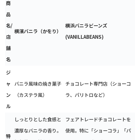
商
品
名/
横浜バニラビーンズ
横濱バニラ（かをり）
店
(VANILLABEANS)
舗
名
ジ
ャ
バニラ風味の焼き菓子
チョコレート専門店（ショーコ
ン
（カステラ風）
ラ、パリトロなど）
ル
しっとりとした食感と
フェアトレードチョコレートを
濃厚なバニラの香り。
使用。特に「ショーコラ」「パ
特