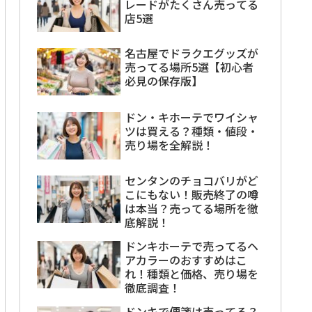
レードがたくさん売ってる
店5選
名古屋でドラクエグッズが
売ってる場所5選【初心者
必見の保存版】
ドン・キホーテでワイシャ
ツは買える？種類・値段・
売り場を全解説！
センタンのチョコバリがど
こにもない！販売終了の噂
は本当？売ってる場所を徹
底解説！
ドンキホーテで売ってるヘ
アカラーのおすすめはこ
れ！種類と価格、売り場を
徹底調査！
ドンキで便箋は売ってる？