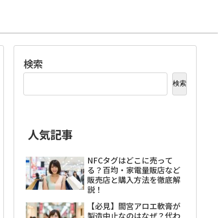
検索
検索
人気記事
NFCタグはどこに売って
る？百均・家電量販店など
販売店と購入方法を徹底解
説！
【必見】間宮アロエ軟膏が
製造中止なのはなぜ？代わ