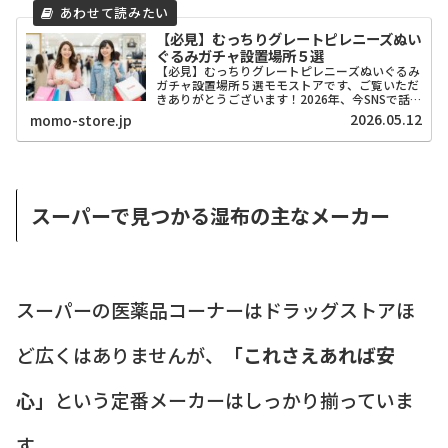
【必見】むっちりグレートピレニーズぬい
ぐるみガチャ設置場所５選
【必見】むっちりグレートピレニーズぬいぐるみ
ガチャ設置場所５選モモストアです、ご覧いただ
きありがとうございます！2026年、今SNSで話
題沸騰中の「むっちりグレートピレニーズぬいぐ
2026.05.12
momo-store.jp
るみ」のガチャ、もう手に入れましたか？あの絶
妙な「むっちり感...
スーパーで見つかる湿布の主なメーカー
スーパーの医薬品コーナーはドラッグストアほ
ど広くはありませんが、
「これさえあれば安
心」
という定番メーカーはしっかり揃っていま
す。