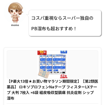
コスパ重視ならスーパー独自の
momo
PB湿布も超おすすめ！
【P最大13倍★お買い物マラソン期間限定】【第2類医
薬品】 ロキソプロフェンNaテープ フィスターLXテー
プ 大判 7枚入 ×6袋 経皮吸収型鎮痛 抗炎症剤 シップ
湿布