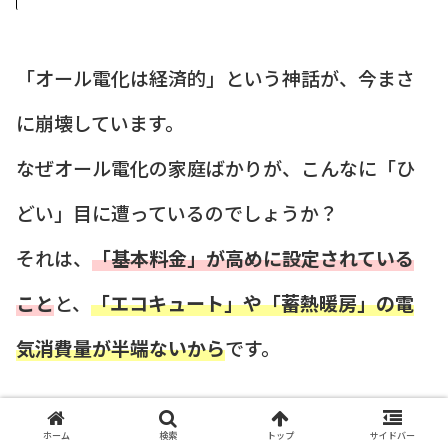
「オール電化は経済的」という神話が、今まさ
に崩壊しています。
なぜオール電化の家庭ばかりが、こんなに「ひ
どい」目に遭っているのでしょうか？
それは、
「基本料金」が高めに設定されている
こと
と、
「エコキュート」や「蓄熱暖房」の電
気消費量が半端ないから
です。
特にエコキュートは、深夜にお湯を沸かします
ホーム
検索
トップ
サイドバー