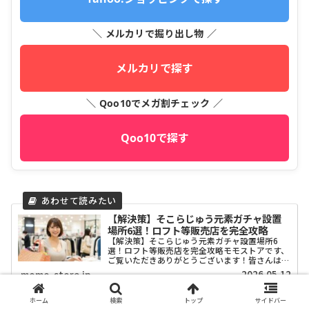
＼ メルカリで掘り出し物 ／
メルカリで探す
＼ Qoo10でメガ割チェック ／
Qoo10で探す
【解決策】そこらじゅう元素ガチャ設置
場所6選！ロフト等販売店を完全攻略
【解決策】そこらじゅう元素ガチャ設置場所6
選！ロフト等販売店を完全攻略モモストアです、
ご覧いただきありがとうございます！皆さんは
SNSで話題の「そこらじゅう元素」というガチャ
2026.05.12
momo-store.jp
ガチャを知っていますか？「水」や「空気」とい
った身近なものがオシャ...
ホーム
検索
トップ
サイドバー