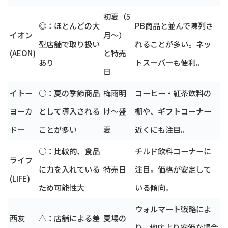
初夏（5
◎：ほとんどの大
PB商品と並んで陳列さ
イオン
月～）
型店舗で取り扱い
れることが多い。ネッ
(AEON)
と特売
あり
トスーパーも便利。
日
イトー
○：夏の季節商品
梅雨明
コーヒー・紅茶飲料の
ヨーカ
として導入される
け～盛
棚や、ギフトコーナー
ドー
ことが多い
夏
近くにも注目。
○：比較的、食品
チルド飲料コーナーに
ライフ
に力を入れている
特売日
注目。価格が安定して
(LIFE)
ため可能性大
いる傾向。
ウォルマート戦略によ
西友
△：店舗による差
夏場の
り、他店より安価な場合