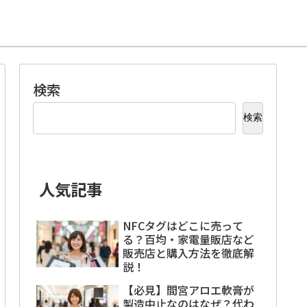
検索
検索
人気記事
NFCタグはどこに売って
る？百均・家電量販店など
販売店と購入方法を徹底解
説！
【必見】間宮アロエ軟膏が
製造中止なのはなぜ？代わ