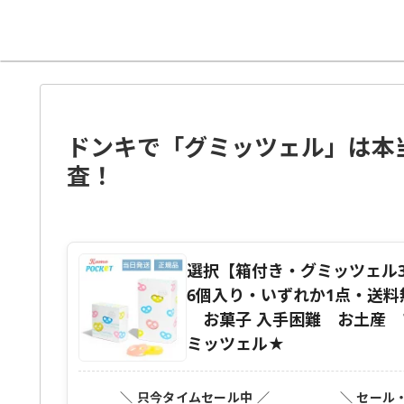
ドンキで「グミッツェル」は本
査！
選択【箱付き・グミッツェル30
6個入り・いずれか1点・送
お菓子 入手困難 お土産 
ミッツェル★
＼ 只今タイムセール中 ／
＼ セール