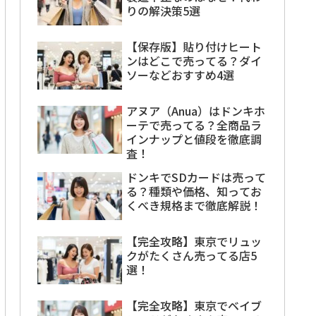
りの解決策5選
【保存版】貼り付けヒート
ンはどこで売ってる？ダイ
ソーなどおすすめ4選
アヌア（Anua）はドンキホ
ーテで売ってる？全商品ラ
インナップと値段を徹底調
査！
ドンキでSDカードは売って
る？種類や価格、知ってお
くべき規格まで徹底解説！
【完全攻略】東京でリュッ
クがたくさん売ってる店5
選！
【完全攻略】東京でベイブ