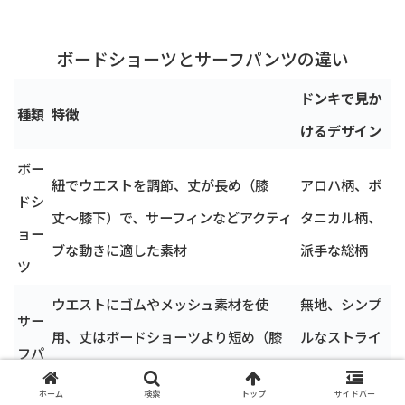
ボードショーツとサーフパンツの違い
ドンキで見か
種類
特徴
けるデザイン
ボー
紐でウエストを調節、丈が長め（膝
アロハ柄、ボ
ドシ
丈〜膝下）で、サーフィンなどアクティ
タニカル柄、
ョー
ブな動きに適した素材
派手な総柄
ツ
ウエストにゴムやメッシュ素材を使
無地、シンプ
サー
用、丈はボードショーツより短め（膝
ルなストライ
フパ
上）で、街履きも意識したデザインが多
プ、チェック
ンツ
ホーム
検索
トップ
サイドバー
い
柄