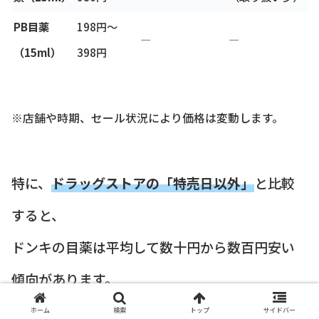
PB目薬
198円〜
―
―
（15ml）
398円
※店舗や時期、セール状況により価格は変動します。
特に、
ドラッグストアの「特売日以外」
と比較
すると、
ドンキの目薬は平均して数十円から数百円安い
傾向があります。
特売日を狙う手間を考えれば、いつでも安価に
ホーム
検索
トップ
サイドバー