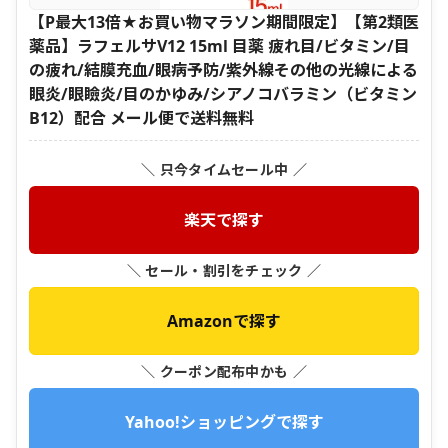
【P最大13倍★お買い物マラソン期間限定】【第2類医
薬品】ラフェルサV12 15ml 目薬 疲れ目/ビタミン/目
の疲れ/結膜充血/眼病予防/紫外線その他の光線による
眼炎/眼瞼炎/目のかゆみ/シアノコバラミン（ビタミン
B12）配合 メール便で送料無料
＼ 只今タイムセール中 ／
楽天で探す
＼ セール・割引をチェック ／
Amazonで探す
＼ クーポン配布中かも ／
Yahoo!ショッピングで探す