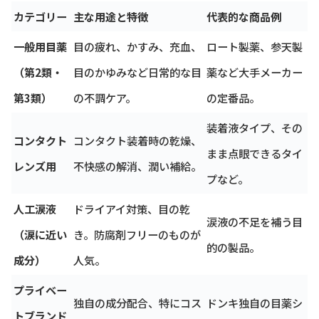
カテゴリー
主な用途と特徴
代表的な商品例
一般用目薬
目の疲れ、かすみ、充血、
ロート製薬、参天製
（第2類・
目のかゆみなど日常的な目
薬など大手メーカー
第3類）
の不調ケア。
の定番品。
装着液タイプ、その
コンタクト
コンタクト装着時の乾燥、
まま点眼できるタイ
レンズ用
不快感の解消、潤い補給。
プなど。
人工涙液
ドライアイ対策、目の乾
涙液の不足を補う目
（涙に近い
き。防腐剤フリーのものが
的の製品。
成分）
人気。
プライベー
独自の成分配合、特にコス
ドンキ独自の目薬シ
トブランド