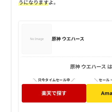
うになります
よ。
原神 ウエハース
No Image
原神 ウエハース 
＼ 只今タイムセール中 ／
＼ セール
楽天で探す
Am