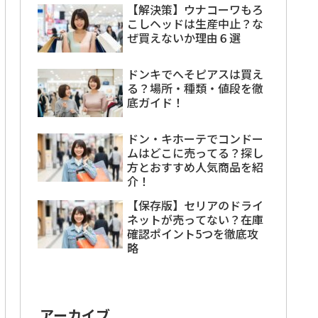
【解決策】ウナコーワもろ
こしヘッドは生産中止？な
ぜ買えないか理由６選
ドンキでへそピアスは買え
る？場所・種類・値段を徹
底ガイド！
ドン・キホーテでコンドー
ムはどこに売ってる？探し
方とおすすめ人気商品を紹
介！
【保存版】セリアのドライ
ネットが売ってない？在庫
確認ポイント5つを徹底攻
略
アーカイブ