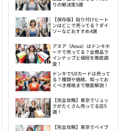
りの解決策5選
【保存版】貼り付けヒート
ンはどこで売ってる？ダイ
ソーなどおすすめ4選
アヌア（Anua）はドンキホ
ーテで売ってる？全商品ラ
インナップと値段を徹底調
査！
ドンキでSDカードは売って
る？種類や価格、知ってお
くべき規格まで徹底解説！
【完全攻略】東京でリュッ
クがたくさん売ってる店5
選！
【完全攻略】東京でベイブ