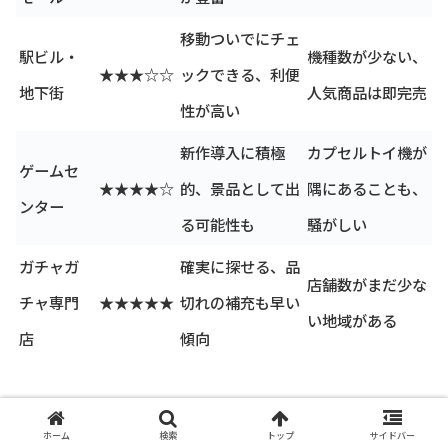
移動ついでにチェ
駅ビル・
機種数が少ない、
★★★☆☆
ックできる、利便
地下街
人気商品は即完売
性が高い
新作導入に積極
カプセルトイ機が
ゲームセ
★★★★☆
的、景品として出
隅にあることも、
ンター
る可能性も
騒がしい
ガチャガ
確実に探せる、品
店舗数がまだ少な
チャ専門
★★★★★
切れの補充も早い
い地域がある
店
傾向
これらの情報をもとに、お近くの施設をリスト
ホーム
検索
トップ
サイドバー