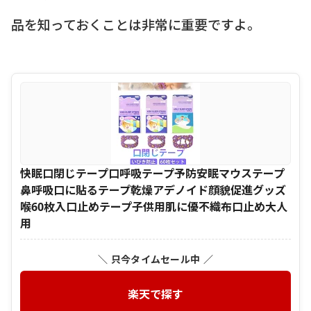
品を知っておくことは非常に重要ですよ。
快眠口閉じテープ口呼吸テープ予防安眠マウステープ
鼻呼吸口に貼るテープ乾燥アデノイド顔貌促進グッズ
喉60枚入口止めテープ子供用肌に優不織布口止め大人
用
＼ 只今タイムセール中 ／
楽天で探す