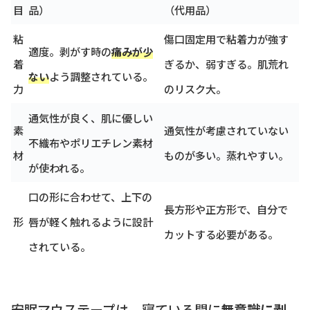
目
品）
（代用品）
粘
傷口固定用で粘着力が強す
適度。剥がす時の
痛みが少
着
ぎるか、弱すぎる。肌荒れ
ない
よう調整されている。
力
のリスク大。
通気性が良く、肌に優しい
素
通気性が考慮されていない
不織布やポリエチレン素材
材
ものが多い。蒸れやすい。
が使われる。
口の形に合わせて、上下の
長方形や正方形で、自分で
形
唇が軽く触れるように設計
カットする必要がある。
されている。
安眠マウステープは、寝ている間に
無意識に剥