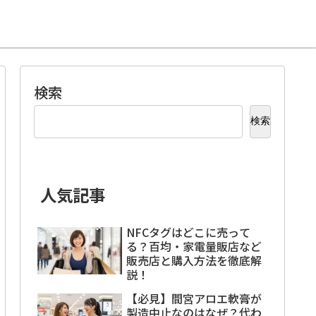
検索
検索
人気記事
NFCタグはどこに売って
る？百均・家電量販店など
販売店と購入方法を徹底解
説！
【必見】間宮アロエ軟膏が
製造中止なのはなぜ？代わ