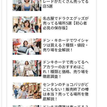
レードがたくさん売ってる
店5選
名古屋でドラクエグッズが
売ってる場所5選【初心者
必見の保存版】
ドン・キホーテでワイシャ
ツは買える？種類・値段・
売り場を全解説！
ドンキホーテで売ってるヘ
アカラーのおすすめはこ
れ！種類と価格、売り場を
徹底調査！
センタンのチョコバリがど
こにもない！販売終了の噂
は本当？売ってる場所を徹
底解説！
ドンキで便箋は売ってる？