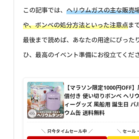
この記事では、
ヘリウムガスの主な販売
や、ボンベの処分方法といった注意点
ま
最後まで読めば、あなたの用途にぴった
ひ、最高のイベント準備にお役立てくだ
【マラソン限定1000円OFF】風
個付き 使い切りボンベ ヘリウ
ィーグッズ 風船用 誕生日 バ
ウム缶 送料無料
＼ 只今タイムセール中 ／
＼ セール