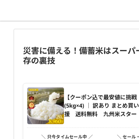
災害に備える！備蓄米はスーパ
存の裏技
【クーポン込で最安値に挑戦！8/
(5kg×4) ｜ 訳あり まとめ
援 送料無料 九州米スター
＼ 只今タイムセール中 ／
＼ セール