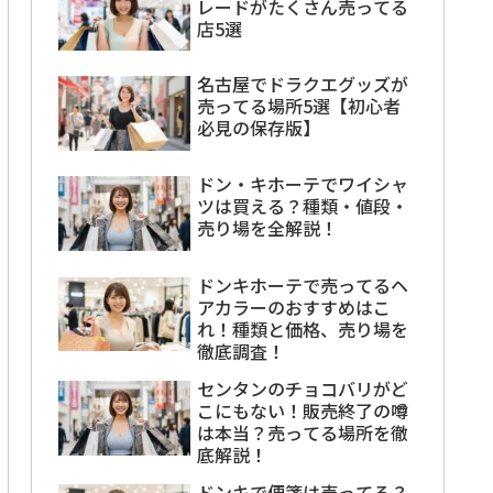
レードがたくさん売ってる
店5選
名古屋でドラクエグッズが
売ってる場所5選【初心者
必見の保存版】
ドン・キホーテでワイシャ
ツは買える？種類・値段・
売り場を全解説！
ドンキホーテで売ってるヘ
アカラーのおすすめはこ
れ！種類と価格、売り場を
徹底調査！
センタンのチョコバリがど
こにもない！販売終了の噂
は本当？売ってる場所を徹
底解説！
ドンキで便箋は売ってる？