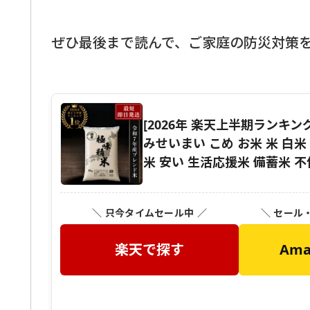
ぜひ最後まで読んで、ご家庭の防災対策
[2026年 楽天上半期ランキング
みせいまい こめ お米 米 白米
米 安い 生活応援米 備蓄米 不使
＼ 只今タイムセール中 ／
＼ セール
楽天で探す
Am