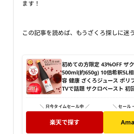
ます！
この記事を読めば、もうざくろ探しに迷
初めての方限定 43%OFF 
500ml(約650g) 10倍希
容 健康 ざくろジュース ポリ
TVで話題 ザクロペースト 初回 
＼ 只今タイムセール中 ／
＼ セール
楽天で探す
Am