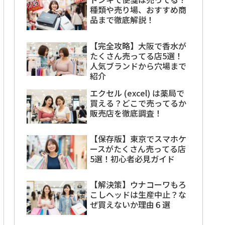
種類や売り場、おすすめ商
品まで徹底解説！
【完全攻略】大阪で香水が
たくさん売ってる店5選！
人気ブランドから穴場まで
紹介
エクセル (excel) は薬局で
買える？どこで売ってるか
販売店を徹底調査！
【保存版】東京でスマホケ
ースがたくさん売ってる店
5選！初心者必見ガイド
【解決策】ウナコーワもろ
こしヘッドは生産中止？な
ぜ買えないか理由６選