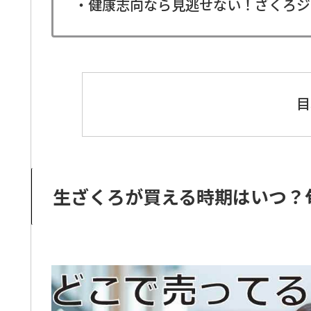
・健康志向なら見逃せない！ざくろジ
目
生ざくろが買える時期はいつ？