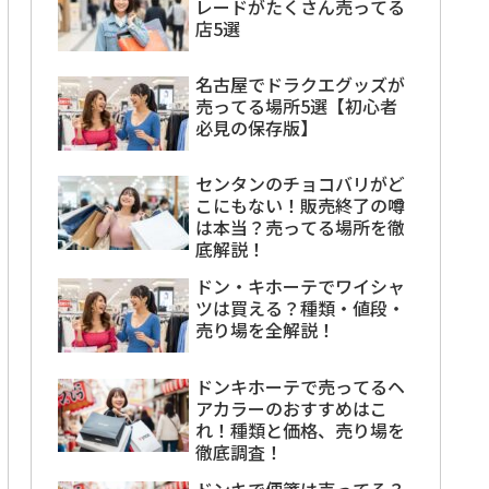
レードがたくさん売ってる
店5選
名古屋でドラクエグッズが
売ってる場所5選【初心者
必見の保存版】
センタンのチョコバリがど
こにもない！販売終了の噂
は本当？売ってる場所を徹
底解説！
ドン・キホーテでワイシャ
ツは買える？種類・値段・
売り場を全解説！
ドンキホーテで売ってるヘ
アカラーのおすすめはこ
れ！種類と価格、売り場を
徹底調査！
ドンキで便箋は売ってる？