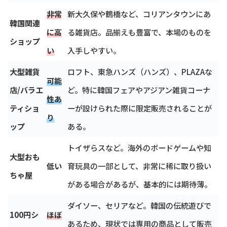
非常
新大久保や鶴橋など、コリアンタウンにあ
韓国関連
に高
る雑貨店。品揃えも豊富で、本場のものを
ショップ
い
入手しやすい。
大型雑貨
ロフト、東急ハンズ（ハンズ）、PLAZAな
可能
店/バラエ
ど。特に韓国フェアやアジアン雑貨コーナ
性あ
ティショ
ーが設けられた際に限定販売されることが
り
ップ
ある。
トイザらスなど。海外のボードゲームや知
大型おも
低い
育玩具の一部として、非常に稀に取り扱い
ちゃ屋
がある場合があるが、基本的には期待薄。
ダイソー、セリアなど。韓国の伝統遊びで
100円シ
ほぼ
あるため、現状では専用の商品として販売