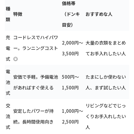
価格帯
種
特徴
（ドンキ
おすすめな人
類
目安）
充
コードレスでハイパワ
2,000円～
大量の衣類をまとめ
電
ー。ランニングコスト
3,500円
てお手入れしたい人
式
◎
電
安価で手軽。予備電池
500円～
たまにしか使わない
池
があればすぐ使える
1,500円
人、まず試したい人
式
交
リビングなどでじっ
安定したパワーが持
1,000円～
流
くりお手入れしたい
続。長時間使用向き
2,500円
式
人