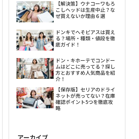
【解決策】ウナコーワもろ
こしヘッドは生産中止？な
ぜ買えないか理由６選
ドンキでへそピアスは買え
る？場所・種類・値段を徹
底ガイド！
ドン・キホーテでコンドー
ムはどこに売ってる？探し
方とおすすめ人気商品を紹
介！
【保存版】セリアのドライ
ネットが売ってない？在庫
確認ポイント5つを徹底攻
略
アーカイブ