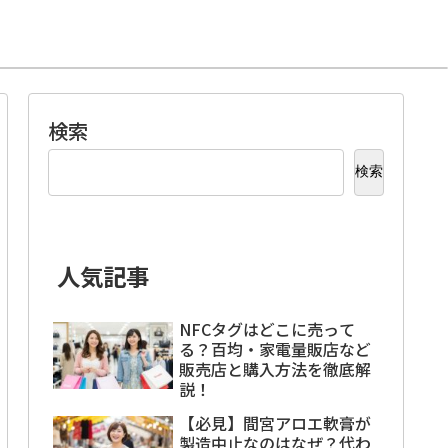
検索
検索
人気記事
NFCタグはどこに売って
る？百均・家電量販店など
販売店と購入方法を徹底解
説！
【必見】間宮アロエ軟膏が
製造中止なのはなぜ？代わ