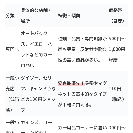
具体的な店舗・
価格帯
分類
特徴・傾向
場所
（目安）
オートバック
種類・品質・専門知識が
500円～
ス、イエローハ
専門店
最も豊富。反射材や耐久
1,000円
ットなどのカー
性の高い商品が多い。
程度
用品店
一般小
ダイソー、セリ
安さ最優先！
吸盤やマグ
売店
ア、キャンドゥな
110円
ネットの基本的なタイプ
（低価
どの100円ショッ
（税込）
が手軽に買える。
格）
プ
一般小
カインズ、コー
カー用品コーナーに置い
300円～
売店
ナンなどのホー