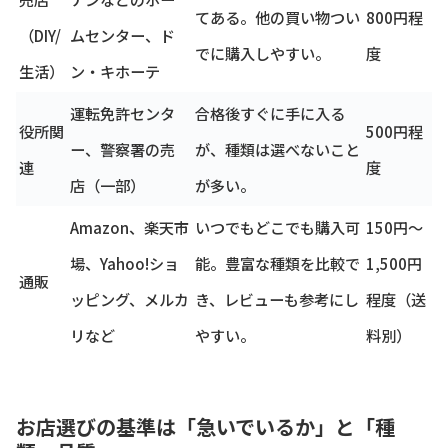
てある。他の買い物つい
800円程
（DIY/
ムセンター、ド
でに購入しやすい。
度
生活）
ン・キホーテ
運転免許センタ
合格後すぐに手に入る
役所関
500円程
ー、警察署の売
が、種類は選べないこと
連
度
店（一部）
が多い。
Amazon、楽天市
いつでもどこでも購入可
150円～
場、Yahoo!ショ
能。豊富な種類を比較で
1,500円
通販
ッピング、メルカ
き、レビューも参考にし
程度（送
リなど
やすい。
料別）
お店選びの基準は「急いでいるか」と「種