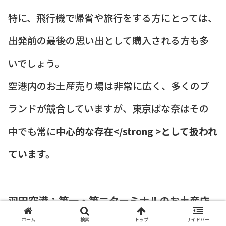
特に、飛行機で帰省や旅行をする方にとっては、
出発前の最後の思い出として購入される方も多
いでしょう。
空港内のお土産売り場は非常に広く、多くのブ
ランドが競合していますが、東京ばな奈はその
中でも常に
中心的な存在</strong >として扱われ
ています。
羽田空港：第一・第二ターミナルのお土産店
と限定品
ホーム
検索
トップ
サイドバー