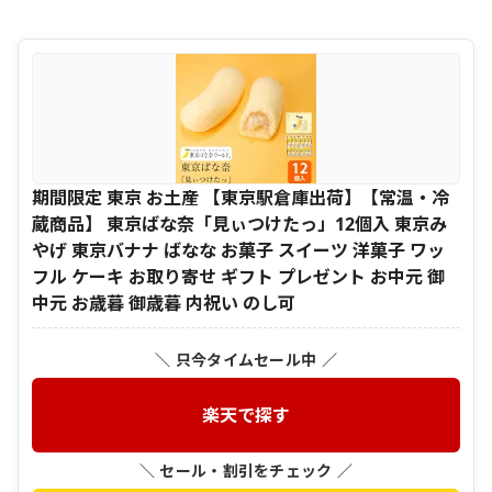
期間限定 東京 お土産 【東京駅倉庫出荷】【常温・冷
蔵商品】 東京ばな奈「見ぃつけたっ」12個入 東京み
やげ 東京バナナ ばなな お菓子 スイーツ 洋菓子 ワッ
フル ケーキ お取り寄せ ギフト プレゼント お中元 御
中元 お歳暮 御歳暮 内祝い のし可
＼ 只今タイムセール中 ／
楽天で探す
＼ セール・割引をチェック ／