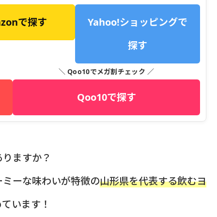
azonで探す
Yahoo!ショッピングで
探す
＼ Qoo10でメガ割チェック ／
Qoo10で探す
ありますか？
ーミーな味わいが特徴の
山形県を代表する飲むヨ
めています！