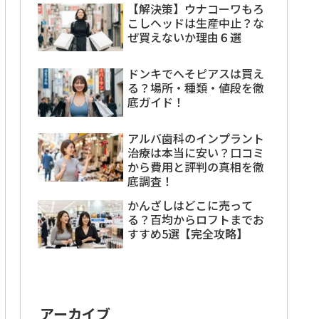
【解決策】ウナコーワもろ
こしヘッドは生産中止？な
ぜ買えないか理由６選
ドンキでへそピアスは買え
る？場所・種類・値段を徹
底ガイド！
アルバ歯科のインプラント
治療は本当に安い？口コミ
から費用と評判の真相を徹
底調査！
かんざしはどこに売って
る？百均からロフトまでお
すすめ5選【完全攻略】
アーカイブ