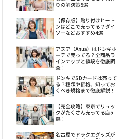
りの解決策5選
【保存版】貼り付けヒート
ンはどこで売ってる？ダイ
ソーなどおすすめ4選
アヌア（Anua）はドンキホ
ーテで売ってる？全商品ラ
インナップと値段を徹底調
査！
ドンキでSDカードは売って
る？種類や価格、知ってお
くべき規格まで徹底解説！
【完全攻略】東京でリュッ
クがたくさん売ってる店5
選！
名古屋でドラクエグッズが