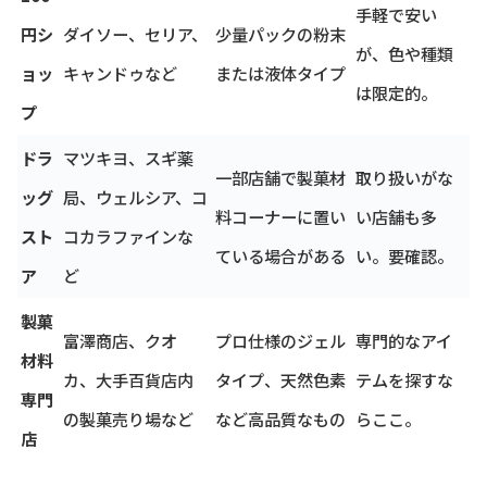
手軽で安い
円シ
ダイソー、セリア、
少量パックの粉末
が、色や種類
ョッ
キャンドゥなど
または液体タイプ
は限定的。
プ
ドラ
マツキヨ、スギ薬
一部店舗で製菓材
取り扱いがな
ッグ
局、ウェルシア、コ
料コーナーに置い
い店舗も多
スト
コカラファインな
ている場合がある
い。要確認。
ア
ど
製菓
富澤商店、クオ
プロ仕様のジェル
専門的なアイ
材料
カ、大手百貨店内
タイプ、天然色素
テムを探すな
専門
の製菓売り場など
など高品質なもの
らここ。
店