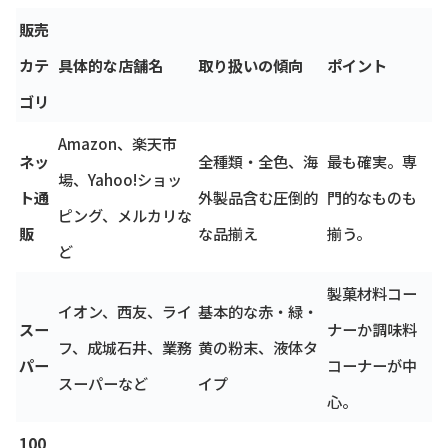
販売
カテ
具体的な店舗名
取り扱いの傾向
ポイント
ゴリ
Amazon、楽天市
ネッ
全種類・全色、海
最も確実。専
場、Yahoo!ショッ
ト通
外製品含む圧倒的
門的なものも
ピング、メルカリな
販
な品揃え
揃う。
ど
製菓材料コー
イオン、西友、ライ
基本的な赤・緑・
スー
ナーか調味料
フ、成城石井、業務
黄の粉末、液体タ
パー
コーナーが中
スーパーなど
イプ
心。
100