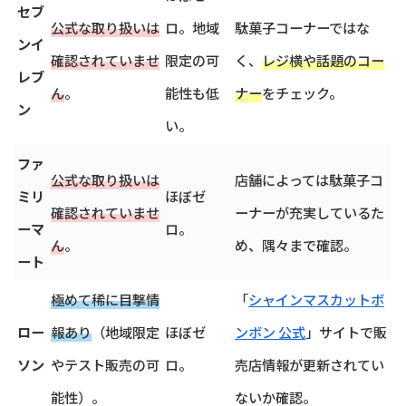
セブ
公式な取り扱いは
ロ。地域
駄菓子コーナーではな
ンイ
確認されていませ
限定の可
く、
レジ横や話題のコー
レブ
ん
。
能性も低
ナー
をチェック。
ン
い。
ファ
公式な取り扱いは
店舗によっては駄菓子コ
ミリ
ほぼゼ
確認されていませ
ーナーが充実しているた
ーマ
ロ。
ん
。
め、隅々まで確認。
ート
極めて稀に目撃情
「
シャインマスカットボ
ロー
報あり
（地域限定
ほぼゼ
ンボン 公式
」サイトで販
ソン
やテスト販売の可
ロ。
売店情報が更新されてい
能性）。
ないか確認。