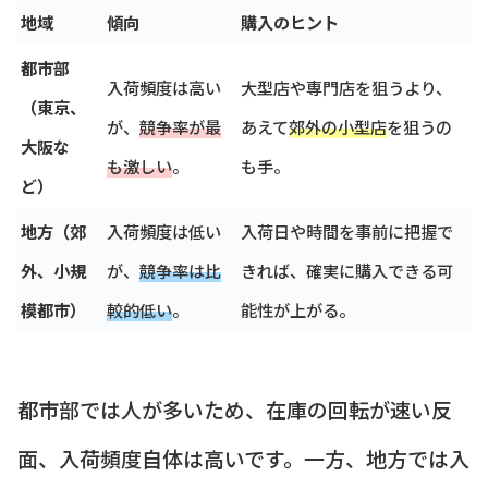
地域
傾向
購入のヒント
都市部
入荷頻度は高い
大型店や専門店を狙うより、
（東京、
が、
競争率が最
あえて
郊外の小型店
を狙うの
大阪な
も激しい
。
も手。
ど）
地方（郊
入荷頻度は低い
入荷日や時間を事前に把握で
外、小規
が、
競争率は比
きれば、確実に購入できる可
模都市）
較的低い
。
能性が上がる。
都市部では人が多いため、在庫の回転が速い反
面、入荷頻度自体は高いです。一方、地方では入