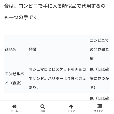
合は、コンビニで手に入る類似品で代用するの
も一つの手です。
コンビニで
商品名
特徴
の発見難易
度
マシュマロとビスケットをチョコ
低（ほぼ確
エンゼルパ
でサンド。ハリボーより食べ応え
実に見つか
イ
（森永）
あり。
る）
低（ほぼ確
チョコパイ
ケーキ生地でクリームをサンド
実に見つか
（ロッテ）
し、チョココーティング。
ホーム
検索
トップ
サイドバー