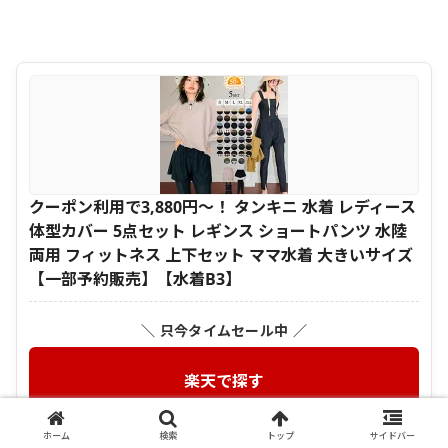
クーポン利用で3,880円〜！ タンキニ 水着 レディース
体型カバー 5点セット レギンス ショートパンツ 水陸
両用 フィットネス 上下セット ママ水着 大きいサイズ
【一部予約販売】【水着B3】
＼ 只今タイムセール中 ／
楽天で探す
＼ セール・割引をチェック ／
ホーム
検索
トップ
サイドバー