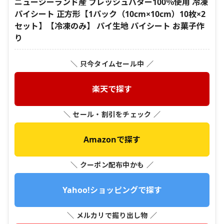
ニュージーランド産 フレッシュバター100％使用 冷凍
パイシート 正方形【1パック（10cm×10cm）10枚×2
セット】【冷凍のみ】 パイ生地 パイシート お菓子作
り
＼ 只今タイムセール中 ／
楽天で探す
＼ セール・割引をチェック ／
Amazonで探す
＼ クーポン配布中かも ／
Yahoo!ショッピングで探す
＼ メルカリで掘り出し物 ／