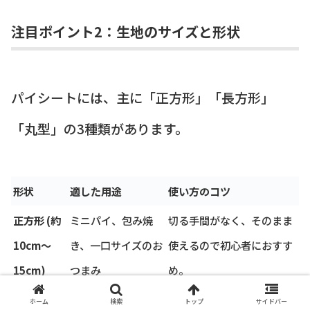
注目ポイント2：生地のサイズと形状
パイシートには、主に「正方形」「長方形」
「丸型」の3種類があります。
形状
適した用途
使い方のコツ
正方形 (約
ミニパイ、包み焼
切る手間がなく、そのまま
10cm〜
き、一口サイズのお
使えるので初心者におすす
15cm)
つまみ
め。
長方形 (約
アップルパイ、キッ
広い面積をカバーしやす
ホーム
検索
トップ
サイドバー