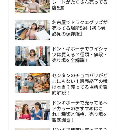
レードがたくさん売ってる
店5選
名古屋でドラクエグッズが
売ってる場所5選【初心者
必見の保存版】
ドン・キホーテでワイシャ
ツは買える？種類・値段・
売り場を全解説！
センタンのチョコバリがど
こにもない！販売終了の噂
は本当？売ってる場所を徹
底解説！
ドンキホーテで売ってるヘ
アカラーのおすすめはこ
れ！種類と価格、売り場を
徹底調査！
ドンキで便箋は売ってる？