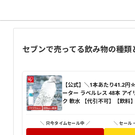
セブンで売ってる飲み物の種類
【公式】＼1本あたり41.2円☆
ーター ラベルレス 48本 ア
ク 軟水 【代引不可】【飲料
＼ 只今タイムセール中 ／
＼ セール