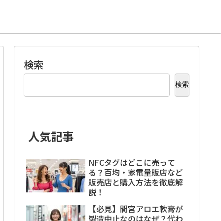
検索
検索
人気記事
NFCタグはどこに売って
る？百均・家電量販店など
販売店と購入方法を徹底解
説！
【必見】間宮アロエ軟膏が
製造中止なのはなぜ？代わ