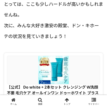
とっては、ここも少しハードルが高いかもしれま
せんね。
次に、みんな大好き激安の殿堂、ドン・キホー
テの状況を見ていきましょう！
【公式】 Do white + 2本セット クレンジング W洗顔
不要 毛穴ケア オールインワン ドゥーホワイト プラス
薬用 メイク落とし 洗顔 毛穴 黒ずみ ダブル洗顔不要
マツエクOK スキンケア 化粧落とし 無添加 クレンジ
ホーム
検索
トップ
サイドバー