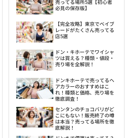
売ってる場所5選【初心者
必見の保存版】
【完全攻略】東京でベイブ
レードがたくさん売ってる
店5選
ドン・キホーテでワイシャ
ツは買える？種類・値段・
売り場を全解説！
ドンキホーテで売ってるヘ
アカラーのおすすめはこ
れ！種類と価格、売り場を
徹底調査！
センタンのチョコバリがど
こにもない！販売終了の噂
は本当？売ってる場所を徹
底解説！
ドンキで便箋は売ってる？