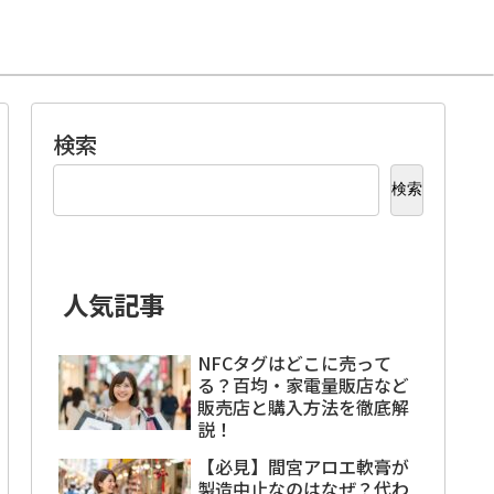
検索
検索
人気記事
NFCタグはどこに売って
る？百均・家電量販店など
販売店と購入方法を徹底解
説！
【必見】間宮アロエ軟膏が
製造中止なのはなぜ？代わ