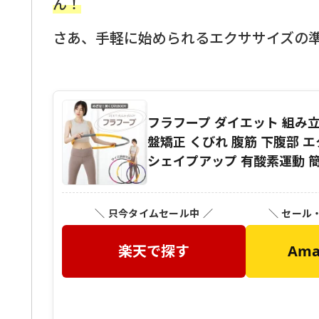
ん！
さあ、手軽に始められるエクササイズの
フラフープ ダイエット 組み立
盤矯正 くびれ 腹筋 下腹部 
シェイプアップ 有酸素運動 簡
＼ 只今タイムセール中 ／
＼ セール
楽天で探す
Am