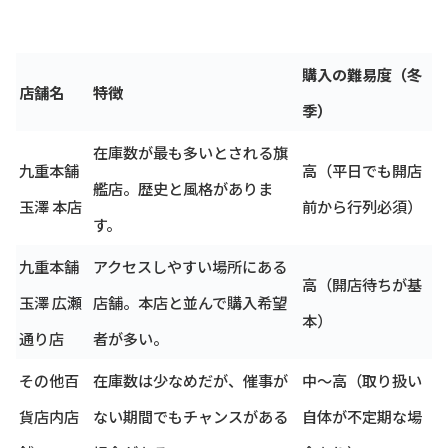
購入の難易度（冬
店舗名
特徴
季）
在庫数が最も多いとされる旗
九重本舗
高（平日でも開店
艦店。歴史と風格がありま
玉澤 本店
前から行列必須）
す。
九重本舗
アクセスしやすい場所にある
高（開店待ちが基
玉澤 広瀬
店舗。本店と並んで購入希望
本）
通り店
者が多い。
その他百
在庫数は少なめだが、催事が
中～高（取り扱い
貨店内店
ない期間でもチャンスがある
自体が不定期な場