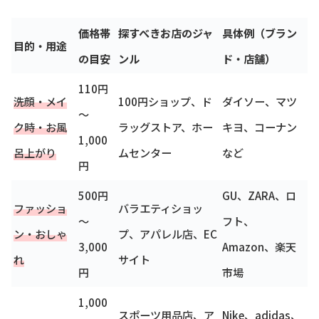
価格帯
探すべきお店のジャ
具体例（ブラン
目的・用途
の目安
ンル
ド・店舗）
110円
洗顔・メイ
100円ショップ、ド
ダイソー、マツ
～
ク時・お風
ラッグストア、ホー
キヨ、コーナン
1,000
呂上がり
ムセンター
など
円
500円
GU、ZARA、ロ
ファッショ
バラエティショッ
～
フト、
ン・おしゃ
プ、アパレル店、EC
3,000
Amazon、楽天
れ
サイト
円
市場
1,000
スポーツ用品店、ア
Nike、adidas、