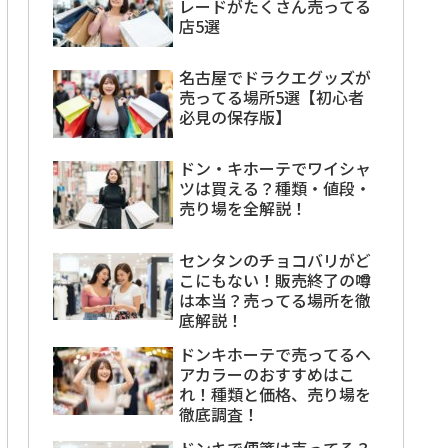
レードがたくさん売ってる
店5選
名古屋でドラクエグッズが
売ってる場所5選【初心者
必見の保存版】
ドン・キホーテでワイシャ
ツは買える？種類・値段・
売り場を全解説！
センタンのチョコバリがど
こにもない！販売終了の噂
は本当？売ってる場所を徹
底解説！
ドンキホーテで売ってるヘ
アカラーのおすすめはこ
れ！種類と価格、売り場を
徹底調査！
ドンキで便箋は売ってる？