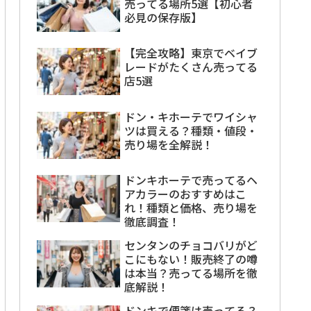
売ってる場所5選【初心者
必見の保存版】
【完全攻略】東京でベイブ
レードがたくさん売ってる
店5選
ドン・キホーテでワイシャ
ツは買える？種類・値段・
売り場を全解説！
ドンキホーテで売ってるヘ
アカラーのおすすめはこ
れ！種類と価格、売り場を
徹底調査！
センタンのチョコバリがど
こにもない！販売終了の噂
は本当？売ってる場所を徹
底解説！
ドンキで便箋は売ってる？