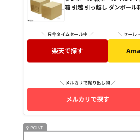
箱 引越 引っ越し ダンボール
＼ 只今タイムセール中 ／
＼ セール
楽天で探す
Am
＼ メルカリで掘り出し物 ／
メルカリで探す