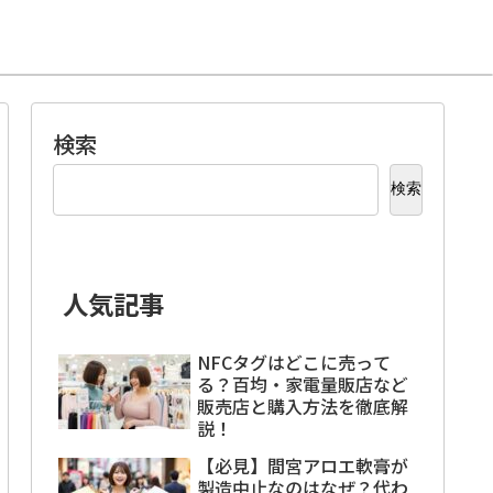
検索
検索
人気記事
NFCタグはどこに売って
る？百均・家電量販店など
販売店と購入方法を徹底解
説！
【必見】間宮アロエ軟膏が
製造中止なのはなぜ？代わ